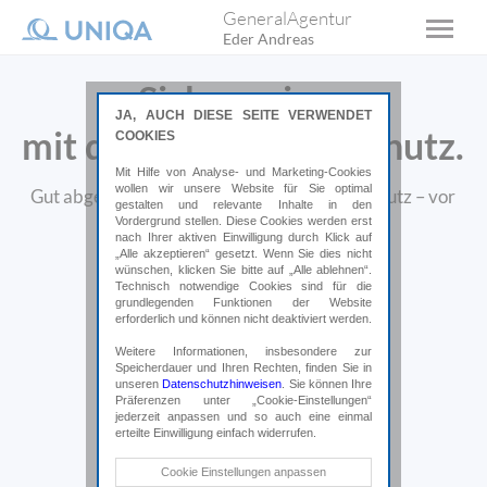
GeneralAgentur
Eder Andreas
Sicher reisen
JA, AUCH DIESE SEITE VERWENDET
mit dem passenden Schutz.
COOKIES
Mit Hilfe von Analyse- und Marketing-Cookies
wollen wir unsere Website für Sie optimal
Gut abgesichert mit dem passenden Reiseschutz – vor
gestalten und relevante Inhalte in den
und während Ihrer Reise.
Vordergrund stellen. Diese Cookies werden erst
nach Ihrer aktiven Einwilligung durch Klick auf
„Alle akzeptieren“ gesetzt. Wenn Sie dies nicht
wünschen, klicken Sie bitte auf „Alle ablehnen“.
Online abschließen*
Technisch notwendige Cookies sind für die
grundlegenden Funktionen der Website
erforderlich und können nicht deaktiviert werden.
*Weiterleitung auf uniqa.at
Weitere Informationen, insbesondere zur
Speicherdauer und Ihren Rechten, finden Sie in
unseren
Datenschutzhinweisen
. Sie können Ihre
Präferenzen unter „Cookie-Einstellungen“
jederzeit anpassen und so auch eine einmal
erteilte Einwilligung einfach widerrufen.
Technische Cookies
Cookie Einstellungen anpassen