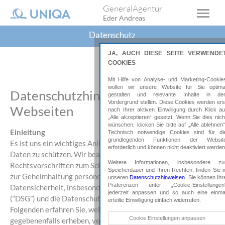
GeneralAgentur
Eder Andreas
Datenschutz
JA, AUCH DIESE SEITE VERWENDE
COOKIES
Mit Hilfe von Analyse- und Marketing-Cookie
wollen wir unsere Website für Sie optima
Datenschutzhinweise MeGA
gestalten und relevante Inhalte in de
Vordergrund stellen. Diese Cookies werden ers
Webseiten
nach Ihrer aktiven Einwilligung durch Klick au
„Alle akzeptieren“ gesetzt. Wenn Sie dies nich
wünschen, klicken Sie bitte auf „Alle ablehnen“
Einleitung
Technisch notwendige Cookies sind für di
grundlegenden Funktionen der Websit
Es ist uns ein wichtiges Anliegen Ihre personenbezogenen
erforderlich und können nicht deaktiviert werden
Daten zu schützen. Wir beachten deshalb die anwendbaren
Weitere Informationen, insbesondere zu
Rechtsvorschriften zum Schutz, rechtmäßigem Umgang und
Speicherdauer und Ihren Rechten, finden Sie i
zur Geheimhaltung personenbezogener Daten sowie zur
unseren
Datenschutzhinweisen
. Sie können Ihr
Präferenzen unter „Cookie-Einstellungen
Datensicherheit, insbesondere das Datenschutzgesetz idgF
jederzeit anpassen und so auch eine einma
(“DSG”) und die Datenschutzgrundverordnung (“DSGVO”). Im
erteilte Einwilligung einfach widerrufen.
Folgenden erfahren Sie, welche Informationen wir
Technische Cookies
Cookie Einstellungen anpassen
gegebenenfalls erheben, verarbeiten und nutzen, wenn Sie