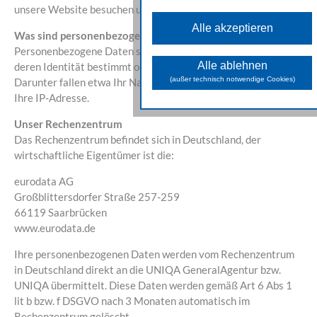
Diese Cookies sind für di
unsere Website besuchen und nutzen.
grundlegenden Funktionen der Websit
Alle akzeptieren
erforderlich und können nicht deaktivier
Was sind personenbezogene Daten?
werden.
Personenbezogene Daten sind Informationen über Betroffene,
Analyse Cookies
Alle ablehnen
deren Identität bestimmt oder zumindest bestimmbar ist.
Diese Cookies unterstützen bei
(außer technisch notwendige Cookies)
Darunter fallen etwa Ihr Name, Ihre E-Mail-Adresse sowie
Sammeln allgemeiner Daten über di
Ihre IP-Adresse.
Website-Nutzung. Damit analysieren wi
das Verhalten und die Zugriffsquelle
der Besuchenden und können i
Unser Rechenzentrum
weiterer Folge die zur Verfügun
Das Rechenzentrum befindet sich in Deutschland, der
gestellten Inhalte und Funktione
optimieren.
wirtschaftliche Eigentümer ist die:
Marketing Cookies
eurodata AG
Diese Cookies dienen daz
Großblittersdorfer Straße 257-259
Marketingaktivitäten zu optimieren un
werden von unseren Werbepartner
66119 Saarbrücken
genutzt, um Ihnen sowohl auf unsere
www.eurodata.de
Seite als auch auf anderen Webseite
passendere Werbung und Inhalt
anzuzeigen.
Ihre personenbezogenen Daten werden vom Rechenzentrum
in Deutschland direkt an die UNIQA GeneralAgentur bzw.
UNIQA übermittelt. Diese Daten werden gemäß Art 6 Abs 1
lit b bzw. f DSGVO nach 3 Monaten automatisch im
Rechenzentrum gelöscht.